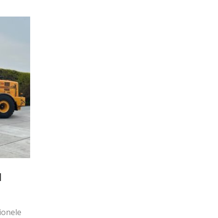
l
ionele