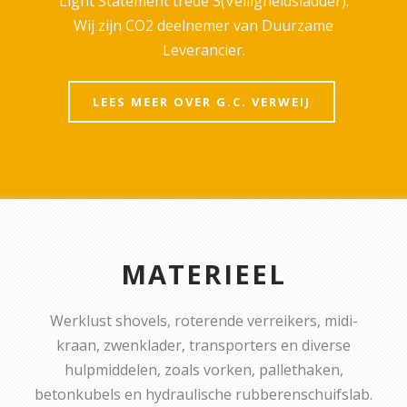
Light Statement trede 3(Veiligheidsladder).
Wij zijn CO2 deelnemer van Duurzame
Leverancier.
LEES MEER OVER G.C. VERWEIJ
MATERIEEL
Werklust shovels, roterende verreikers, midi-
kraan, zwenklader, transporters en diverse
hulpmiddelen, zoals vorken, pallethaken,
betonkubels en hydraulische rubberenschuifslab.